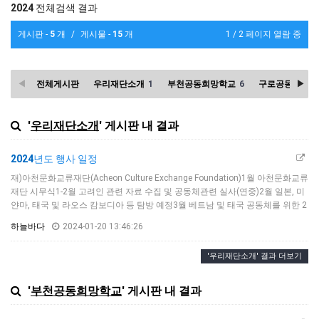
2024
전체검색 결과
게시판 -
5
개
/
게시물 -
15
개
1 / 2 페이지 열람 중
전체게시판
우리재단소개
1
부천공동희망학교
6
구로공동희망학
'
우리재단소개
' 게시판 내 결과
2024
년도 행사 일정
재)아천문화교류재단​(Acheon Culture Exchange Foundation)1월 아천문화교류
재단 시무식1-2월 고려인 관련 자료 수집 및 공동체관련 실사(연중)2월 일본, 미
얀마, 태국 및 라오스 캄보디아 등 탐방 예정3월 베트남 및 태국 공동체를 위한 2
차 실사4월 상반기 법인 및 산하시설 워크숍​5월 아천 문화교류연구소 주최 학술
하늘바다
2024-01-20 13:46:26
대회6월 법인 창립기념일 행사 및 초청강연(강연자 미정)6월 제11회 대한민국
평화통일문화제(국제평화지도자연합과 공동주최)23년도 국회의장상(종합대
'우리재단소개' 결과 더보기
상), 문화체육관광부장관상(미술부문), 통일부장…
'
부천공동희망학교
' 게시판 내 결과