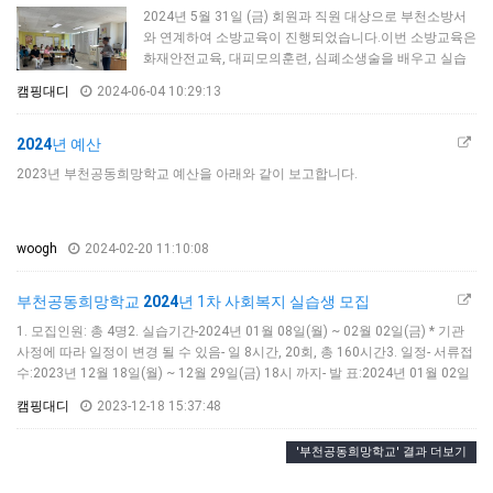
이 이뤄질 수 있는 장을 마련하기 위해 매년 진행되고 있습
2024년 5월 31일 (금) 회원과 직원 대상으로 부천소방서
니다.이번 체육대회는 전문 레크레이션 업체에서 진행하
와 연계하여 소방교육이 진행되었습니다.이번 소방교육은
였으며, 정신질환자의 신체활동을 증진하고 일상…
화재안전교육, 대피모의훈련, 심폐소생술을 배우고 실습
해보는 시간을 가졌습니다.화재의 특성을 알고 화재 발생
캠핑대디
2024-06-04 10:29:13
및 응급 상황에 대해서 숙지하고 화재 및 응급상황 발생시
피해를 최소화하고 회원들이 스스로 안전한 상태를 유지
하여 자신의 신체와 생명을 보호하고, 심폐소생술 및 자동
2024
년 예산
심장충격기 사용법 실습을 통해 응급상황 발생시 적절히
2023년 부천공동희망학교 예산을 아래와 같이 보고합니다.
대처하여 타인의 신체와 생명을 보호할 수 있도록 진행되
었습니다.<소방교육>- 일시 : …
woogh
2024-02-20 11:10:08
부천공동희망학교
2024
년 1차 사회복지 실습생 모집
1. 모집인원: 총 4명2. 실습기간-2024년 01월 08일(월) ~ 02월 02일(금) * 기관
사정에 따라 일정이 변경 될 수 있음- 일 8시간, 20회, 총 160시간3. 일정- 서류접
수:2023년 12월 18일(월) ~ 12월 29일(금) 18시 까지- 발 표:2024년 01월 02일
(화) 시간 미정 (개별 안내)- 오리엔테이션: 합격자 발표시 개별안내* 기관 사정에
캠핑대디
2023-12-18 15:37:48
따라 일정이 변경 될 수 있음* 범죄경력(성, 학대)조회 동의서 작성 후 기관에서
조회, 관련 범죄 이력이 있을 경우 실습불가* 합격자는 발표 후 학교를 통해…
'부천공동희망학교' 결과 더보기