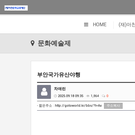
|
HOME
(재)
문화예술제
부안국가유산야행
차애린
2025.09.18 09:35
1,864
0
- 짧은주소 :
http://gotoworld.kr/bbs/?t=Ax
주소복사