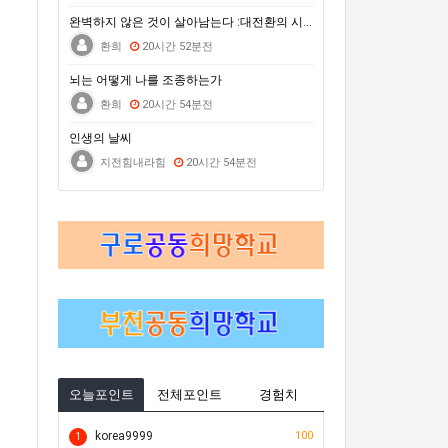
거문도백도 은빛바다체험행사
완벽하지 않은 것이 살아남는다 :대전환의 시대를 건너는…
자연은 포기하지 않는다 : 극한의 동식물에게 배우는 살아갈 용기
환희
20시간 52분전
2026 차세대전문예술활동지원 <내일의 예술가> 시민심사단 모집(모집 완료 시까지)
뇌는 어떻게 나를 조종하는가
환희
20시간 54분전
인생의 날씨
지전힘내라힘
20시간 54분전
오늘포인트
전체포인트
경험치
korea9999
100
1