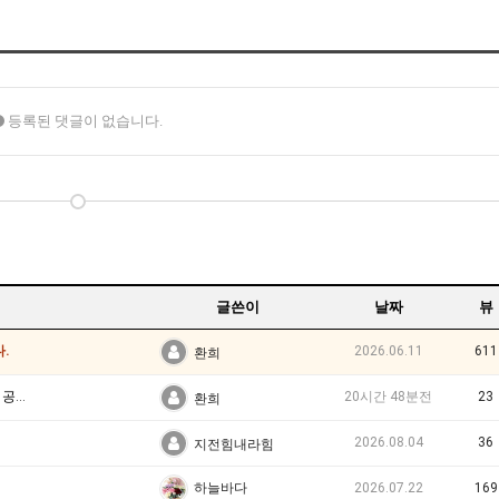
등록된 댓글이 없습니다.
글쓴이
날짜
뷰
.
2026.06.11
611
환희
니다!
20시간 48분전
23
환희
2026.08.04
36
지전힘내라힘
2026.07.22
169
하늘바다