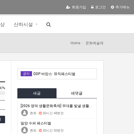
회원가입
로그인
추가메뉴
영상
산하시설
Home
문화예술제
밀양 수퍼 페스티벌
공지
DDP 바캉스: 뮤직페스티벌
거문도백도 은빛바다체험행사
47%
새글
새댓글
자연은 포기하지 않는다 : 극한의 동식물에게 배우는 살아갈 용기
2026 차세대전문예술활동지원 <내일의 예술가> 시민심사단 모집(모집 완료 시까지)
[2026 영덕 생활문화축제] 무대를 빛낼 생활문화 공…
환희
20시간 48분전
밀양 수퍼 페스티벌
록
밀양 수퍼 페스티벌
DDP 바캉스: 뮤직페스티벌
환희
20시간 50분전