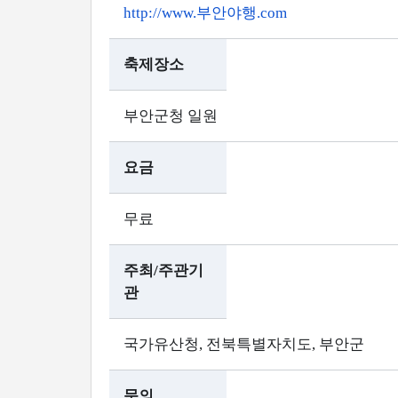
http://www.부안야행.com
축제장소
부안군청 일원
요금
무료
주최/주관기
관
국가유산청, 전북특별자치도, 부안군
문의