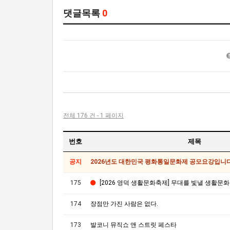
댓글목록
0
전체 176 건 - 1 페이지
번호
제목
공지
2026년도 대한민국 평화통일문화제 공모요강입니다
175
[2026 영덕 생활문화축제] 무대를 빛낼 생활문화 공연팀을 모집합
174
장점만 가진 사람은 없다.
173
발코니 뮤직쇼 앤 스트릿 페스타