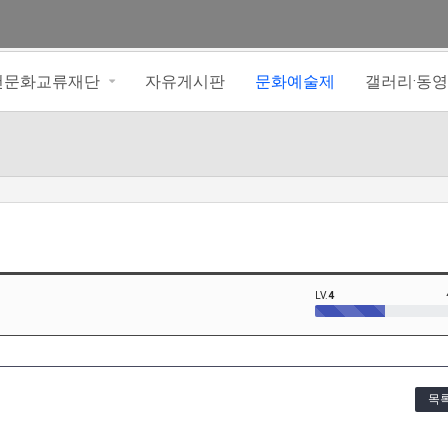
아천문화교류재단
자유게시판
문화예술제
갤러리·동
LV.
4
목