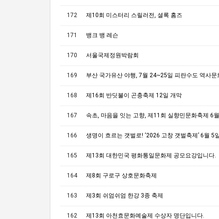
172
제10회 미스터리 스릴러전, 셜록 홈즈
171
뱅크 뱅 레슨
170
서울국제정원박람회
169
168
제16회 반딧불이 곤충축제 12일 개막
167
166
165
제13회 대한민국 평화통일문화제 공모요강입니다.
164
제8회 구로구 상호문화축제
163
제3회 쉬엄쉬엄 한강 3종 축제
162
제13회 아천효문화예술제 수상자 명단입니다.