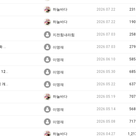
2026.07.22
231
하늘바다
2026.07.22
190
하늘바다
2026.07.03
258
지전힘내라힘
부산 국가유산 야행, 7월 24~25일 피란수도 역사문화 체험
2026.07.03
279
이명재
2026.06.10
585
이명재
속초, 마음을 잇는 고향, 제11회 실향민문화축제 6월 12일 개막
2026.05.30
685
이명재
생명이 흐르는 갯벌로! ‘2026 고창 갯벌축제’ 6월 5일 개막
2026.05.22
637
이명재
2026.05.19
707
하늘바다
2026.05.14
568
이명재
2026.05.08
717
이명재
2026.04.27
1,21
하늘바다