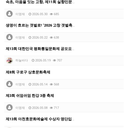
속초, 마음을 잇는 고향, 제11회 실향민문화축제 6월…
이명재
2026.05.30
685
생명이 흐르는 갯벌로! ‘2026 고창 갯벌축제’ 6월…
이명재
2026.05.22
638
제13회 대한민국 평화통일문화제 공모요강입니다.
하늘바다
2026.05.19
707
제8회 구로구 상호문화축제
이명재
2026.05.14
568
제3회 쉬엄쉬엄 한강 3종 축제
이명재
2026.05.08
717
제13회 아천효문화예술제 수상자 명단입니다.