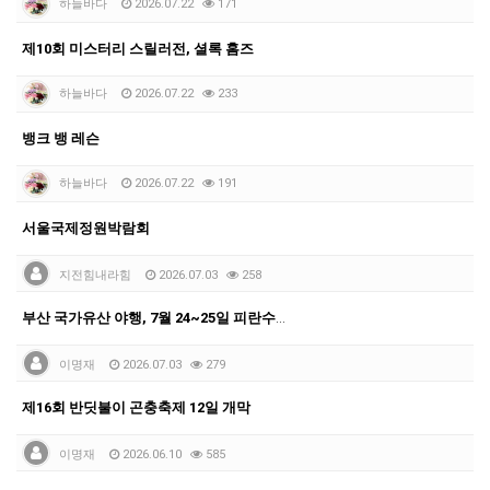
하늘바다
2026.07.22
171
제10회 미스터리 스릴러전, 셜록 홈즈
하늘바다
2026.07.22
233
뱅크 뱅 레슨
하늘바다
2026.07.22
191
서울국제정원박람회
지전힘내라힘
2026.07.03
258
부산 국가유산 야행, 7월 24~25일 피란수도 역사문…
이명재
2026.07.03
279
제16회 반딧불이 곤충축제 12일 개막
이명재
2026.06.10
585