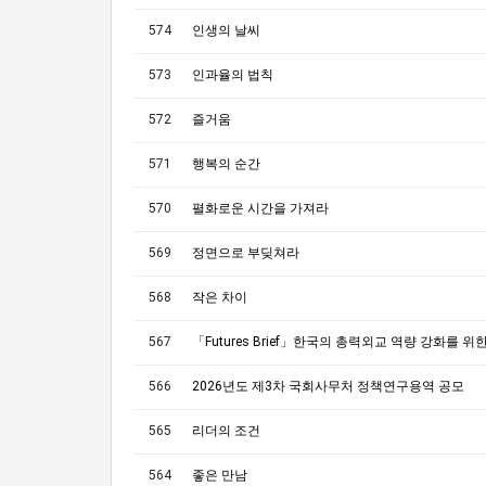
574
인생의 날씨
573
인과율의 법칙
572
즐거움
571
행복의 순간
570
펼화로운 시간을 가져라
569
정면으로 부딪쳐라
568
작은 차이
567
566
2026년도 제3차 국회사무처 정책연구용역 공모
565
리더의 조건
564
좋은 만남