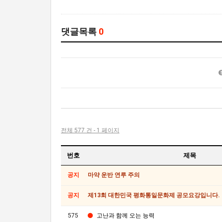
댓글목록
0
전체 577 건 - 1 페이지
번호
제목
공지
마약 운반 연루 주의
공지
제13회 대한민국 평화통일문화제 공모요강입니다.
575
고난과 함께 오는 능력