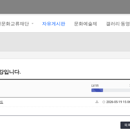
아천문화교류재단
자유게시판
문화예술제
갤러리·동
강입니다.
LV.
11
드
2026-05-19 15:0
목