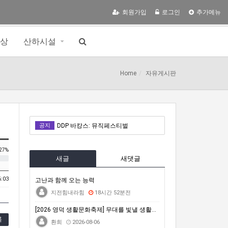
회원가입
로그인
추가메뉴
영상
산하시설
Home
자유게시판
밀양 수퍼 페스티벌
공지
DDP 바캉스: 뮤직페스티벌
거문도백도 은빛바다체험행사
27%
새글
새댓글
자연은 포기하지 않는다 : 극한의 동식물에게 배우는 살아갈 용기
6:03
2026 차세대전문예술활동지원 <내일의 예술가> 시민심사단 모집(모집 완료 시까지)
고난과 함께 오는 능력
지전힘내라힘
18시간 52분전
밀양 수퍼 페스티벌
[2026 영덕 생활문화축제] 무대를 빛낼 생활문화 공…
DDP 바캉스: 뮤직페스티벌
록
환희
2026-08-06