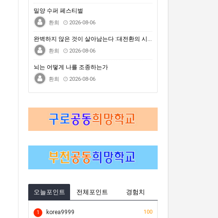
거문도백도 은빛바다체험행사
밀양 수퍼 페스티벌
자연은 포기하지 않는다 : 극한의 동식물에게 배우는 살아갈 용기
환희
2026-08-06
2026 차세대전문예술활동지원 <내일의 예술가> 시민심사단 모집(모집 완료 시까지)
완벽하지 않은 것이 살아남는다 :대전환의 시대를 건너는…
환희
2026-08-06
뇌는 어떻게 나를 조종하는가
환희
2026-08-06
오늘포인트
전체포인트
경험치
korea9999
100
1