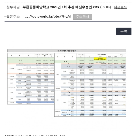
- 첨부파일 :
부천공동희망학교 2025년 1차 추경 예산수정안.xlsx
(52.8K) -
다운로드
- 짧은주소 :
http://gotoworld.kr/bbs/?t=zM
주소복사
목록